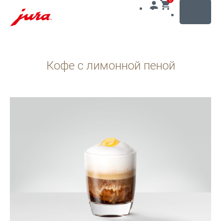
MENU
Перейти
к
Кофе с лимонной пеной
содержанию
Перейти
к
поиску