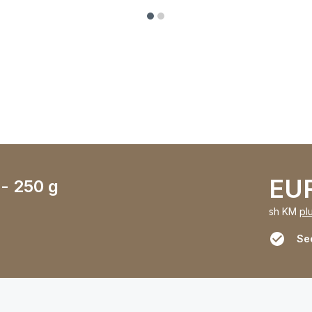
EUR
- 250 g
sh KM
pl
Se