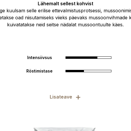
Lähemalt sellest kohvist
ge kuulsam selle erilise ettevalmistusprotsessi, mussoonimi
jäetakse oad niisutamiseks viieks päevaks mussoonvihmade kä
kuivatatakse neid seitse nädalat mussoontuulte käes.
Intensiivsus
Röstimistase
+
Lisateave