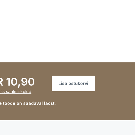
 10,90
Lisa ostukorvi
uss saatmiskulud
e toode on saadaval laost.