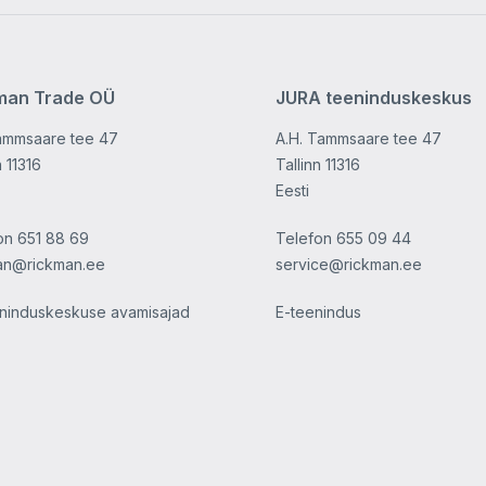
man Trade OÜ
JURA teeninduskeskus
ammsaare tee 47
A.H. Tammsaare tee 47
n 11316
Tallinn 11316
Eesti
on
651 88 69
Telefon
655 09 44
an@rickman.ee
service@rickman.ee
ninduskeskuse avamisajad
E-teenindus