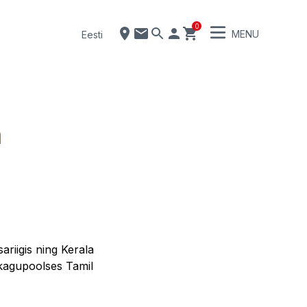
0
MENU
Eesti
a
ariigis ning Kerala
 kagupoolses Tamil