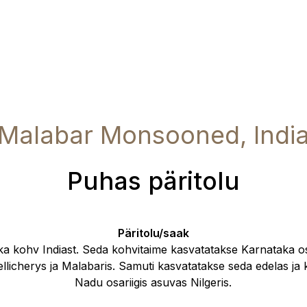
Malabar Monsooned, Indi
Puhas päritolu
Päritolu/saak
ka kohv Indiast. Seda kohvitaime kasvatatakse Karnataka os
ellicherys ja Malabaris. Samuti kasvatatakse seda edelas ja
Nadu osariigis asuvas Nilgeris.