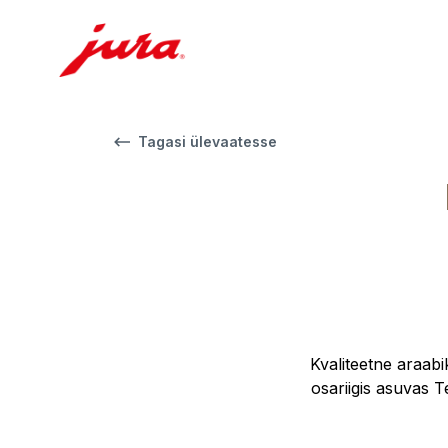
Tagasi ülevaatesse
Kvaliteetne araabi
osariigis asuvas T