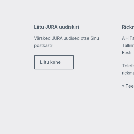
Liitu JURA uudiskiri
Rick
Värsked JURA uudised otse Sinu
A.H.T
postkasti!
Tallin
Eesti
Liitu kohe
Telef
rickm
» Tee