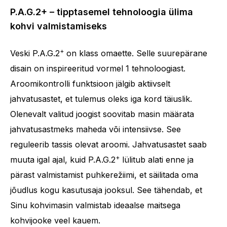
P.A.G.2+ – tipptasemel tehnoloogia ülima
kohvi valmistamiseks
+
Veski P.A.G.2
on klass omaette. Selle suurepärane
disain on inspireeritud vormel 1 tehnoloogiast.
Aroomikontrolli funktsioon jälgib aktiivselt
jahvatusastet, et tulemus oleks iga kord täiuslik.
Olenevalt valitud joogist soovitab masin määrata
jahvatusastmeks maheda või intensiivse. See
reguleerib tassis olevat aroomi. Jahvatusastet saab
+
muuta igal ajal, kuid P.A.G.2
lülitub alati enne ja
pärast valmistamist puhkerežiimi, et säilitada oma
jõudlus kogu kasutusaja jooksul. See tähendab, et
Sinu kohvimasin valmistab ideaalse maitsega
kohvijooke veel kauem.