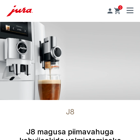
0
MENU
J8
J8 magusa piimavahuga