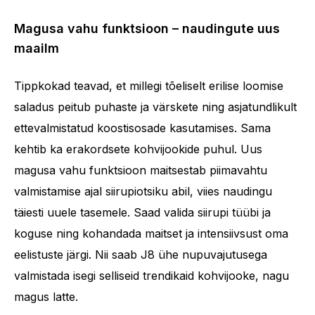
Magusa vahu funktsioon – naudingute uus
maailm
Tippkokad teavad, et millegi tõeliselt erilise loomise
saladus peitub puhaste ja värskete ning asjatundlikult
ettevalmistatud koostisosade kasutamises. Sama
kehtib ka erakordsete kohvijookide puhul. Uus
magusa vahu funktsioon maitsestab piimavahtu
valmistamise ajal siirupiotsiku abil, viies naudingu
täiesti uuele tasemele. Saad valida siirupi tüübi ja
koguse ning kohandada maitset ja intensiivsust oma
eelistuste järgi. Nii saab J8 ühe nupuvajutusega
valmistada isegi selliseid trendikaid kohvijooke, nagu
magus latte.