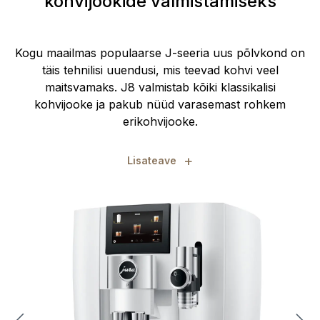
kohvijookide valmistamiseks
Kogu maailmas populaarse J-seeria uus põlvkond on
täis tehnilisi uuendusi, mis teevad kohvi veel
maitsvamaks. J8 valmistab kõiki klassikalisi
kohvijooke ja pakub nüüd varasemast rohkem
erikohvijooke.
+
Lisateave