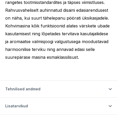
rangetes tootmisstandardites ja täpses viimistluses.
Rahvusvaheliselt auhinnatud disaini edasiarendusest
on näha, kui suurt tähelepanu pöörati üksikasjadele.
Kohvimasina kõik funktsioonid alates värskete ubade
kasutamisest ning lõpetades tervitava kasutajaliidese
ja aromaatse valmisjoogi valgustusega moodustavad
harmoonilise terviku ning annavad edasi selle
suurepärase masina esmaklassilisust.
Tehnilised andmed
Lisatarvikud