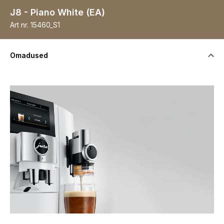
J8 - Piano White (EA)
Art nr.
15460_S1
Omadused