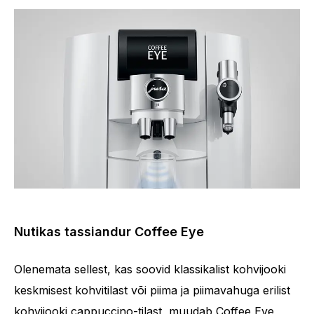
Nutikas tassiandur Coffee Eye
Olenemata sellest, kas soovid klassikalist kohvijooki
keskmisest kohvitilast või piima ja piimavahuga erilist
kohvijooki cappuccino-tilast, muudab Coffee Eye