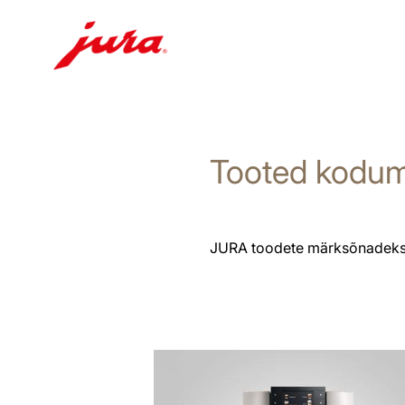
Näita
sisu
Otse
Tooted kodum
otsingusse
JURA toodete märksõnadeks o
Vaata
kõiki