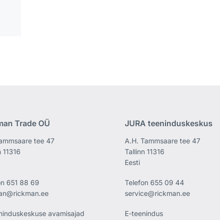
man Trade OÜ
JURA teeninduskeskus
ammsaare tee 47
A.H. Tammsaare tee 47
n 11316
Tallinn 11316
Eesti
on
651 88 69
Telefon
655 09 44
an@rickman.ee
service@rickman.ee
ninduskeskuse avamisajad
E-teenindus