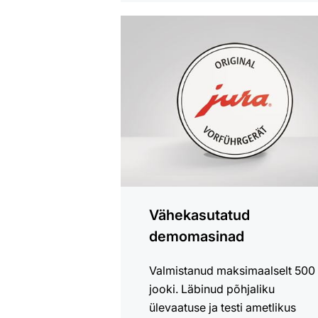
Vaata
tooteid
Vähekasutatud
demomasinad
Valmistanud maksimaalselt 500
jooki. Läbinud põhjaliku
ülevaatuse ja testi ametlikus