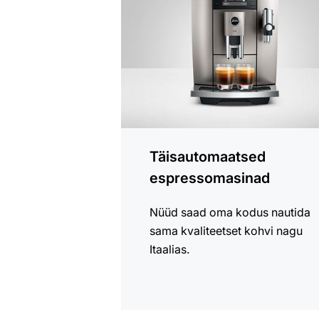
tooteid
Täisautomaatsed
espressomasinad
Nüüd saad oma kodus nautida
sama kvaliteetset kohvi nagu
Itaalias.