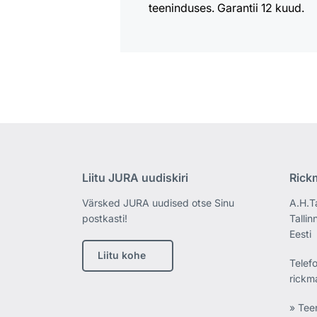
teeninduses. Garantii 12 kuud.
Liitu JURA uudiskiri
Rick
Värsked JURA uudised otse Sinu
A.H.T
postkasti!
Tallin
Eesti
Liitu kohe
Telef
rickm
» Tee