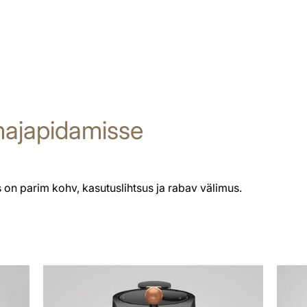
ajapidamisse
n parim kohv, kasutuslihtsus ja rabav välimus.
loe
Vaata
lähemalt
kõiki