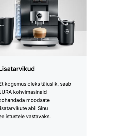
id
Lisatarvikud
Et kogemus oleks täiuslik, saab
JURA kohvimasinaid
kohandada moodsate
lisatarvikute abil Sinu
eelistustele vastavaks.