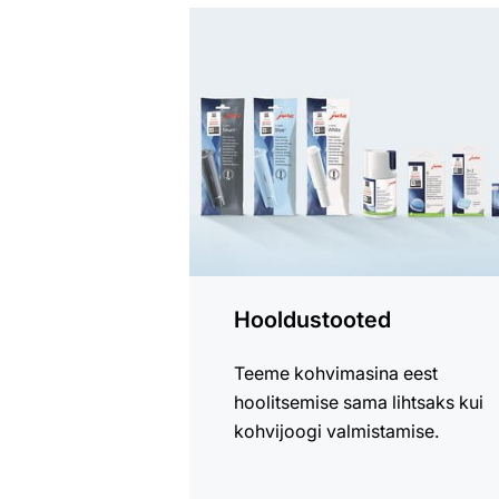
Vaata
kõiki
tooteid
Hooldustooted
Teeme kohvimasina eest
hoolitsemise sama lihtsaks kui
kohvijoogi valmistamise.