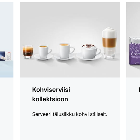
Vaata
loe
lisaks
lähem
Kohviserviisi
kollektsioon
Serveeri täiuslikku kohvi stiilselt.