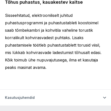
Tõhus puhastus, kauakestev kaitse
Sisseehitatud, elektrooniliselt juhitud
puhastusprogrammi ja puhastustableti koostoimel
saab tõmbekambri ja kohvitila vaheline torustik
korralikult kohvirasvadest puhtaks. Lisaks
puhastamisele töötleb puhastustablett torusid viisil,
mis lükkab kohvirasvade ladestumist tõhusalt edasi.
Kõik toimub ühe nupuvajutusega, ilma et kasutaja
peaks masinat avama.
Kasutusjuhendid