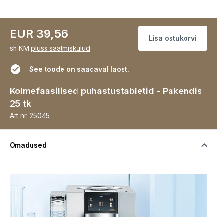
EUR 39,56
Lisa ostukorvi
sh KM
pluss saatmiskulud
See toode on saadaval laost.
Kolmefaasilised puhastustabletid - Pakendis
25 tk
Art nr.
25045
Omadused