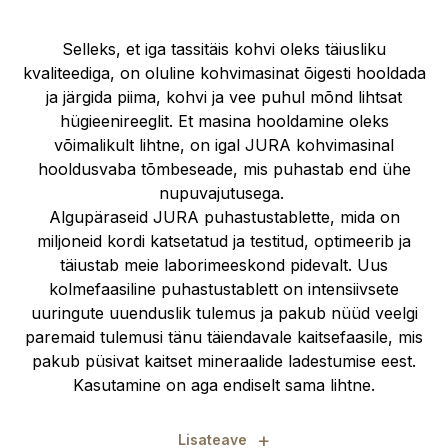
Selleks, et iga tassitäis kohvi oleks täiusliku
kvaliteediga, on oluline kohvimasinat õigesti hooldada
ja järgida piima, kohvi ja vee puhul mõnd lihtsat
hügieenireeglit. Et masina hooldamine oleks
võimalikult lihtne, on igal JURA kohvimasinal
hooldusvaba tõmbeseade, mis puhastab end ühe
nupuvajutusega.
Algupäraseid JURA puhastustablette, mida on
miljoneid kordi katsetatud ja testitud, optimeerib ja
täiustab meie laborimeeskond pidevalt. Uus
kolmefaasiline puhastustablett on intensiivsete
uuringute uuenduslik tulemus ja pakub nüüd veelgi
paremaid tulemusi tänu täiendavale kaitsefaasile, mis
pakub püsivat kaitset mineraalide ladestumise eest.
Kasutamine on aga endiselt sama lihtne.
+
Lisateave