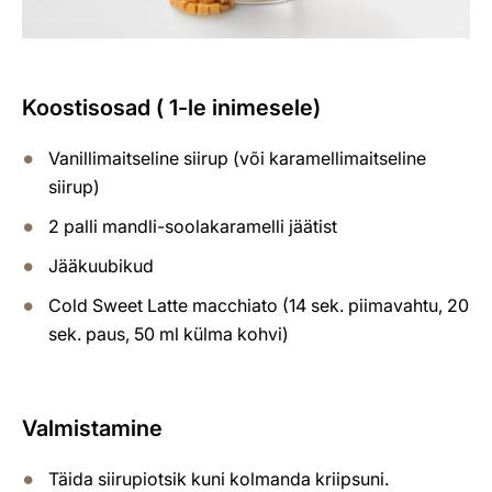
Koostisosad ( 1-le inimesele)
Vanillimaitseline siirup (või karamellimaitseline
siirup)
2 palli mandli-soolakaramelli jäätist
Jääkuubikud
Cold Sweet Latte macchiato (14 sek. piimavahtu, 20
sek. paus, 50 ml külma kohvi)
Valmistamine
Täida siirupiotsik kuni kolmanda kriipsuni.