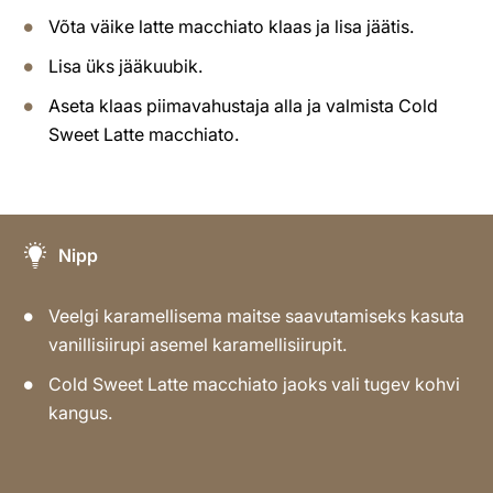
Võta väike latte macchiato klaas ja lisa jäätis.
Lisa üks jääkuubik.
Aseta klaas piimavahustaja alla ja valmista Cold
Sweet Latte macchiato.
Nipp
Veelgi karamellisema maitse saavutamiseks kasuta
vanillisiirupi asemel karamellisiirupit.
Cold Sweet Latte macchiato jaoks vali tugev kohvi
kangus.