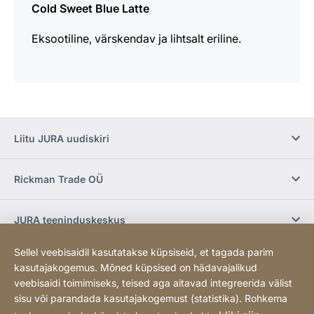
Cold Sweet Blue Latte
Eksootiline, värskendav ja lihtsalt eriline.
Liitu JURA uudiskiri
Rickman Trade OÜ
JURA teeninduskeskus
Sellel veebisaidil kasutatakse küpsiseid, et tagada parim
E-pood / Tingimused
kasutajakogemus. Mõned küpsised on hädavajalikud
veebisaidi toimimiseks, teised aga aitavad integreerida välist
sisu või parandada kasutajakogemust (statistika). Rohkema
Sotsiaalmeedia