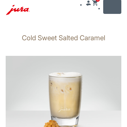
MENU
Näita
sisu
Cold Sweet Salted Caramel
Otse
otsingusse