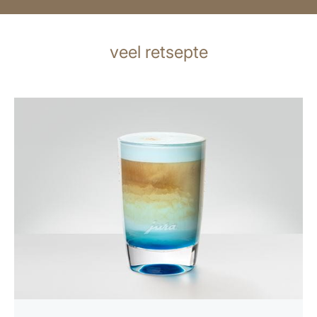
veel retsepte
retsept