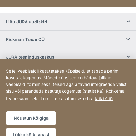
Liitu JURA uudiskiri
Rickman Trade OÜ
JURA teeninduskeskus
Sellel veebisaidil kasutatakse küpsiseid, et tagada parim
E-pood / Tingimused
kasutajakogemus. Mõned küpsised on hädavajalikud
veebisaidi toimimiseks, teised aga aitavad integreerida välist
sisu või parandada kasutajakogemust (statistika). Rohkema
Sotsiaalmeedia
kliki siin
teabe saamiseks küpsiste kasutamise kohta
.
Sisukaart
Koduleht
[Website
Nõustun kõigiga
information]
Copyright © 2026
Lükka kõik tagasi