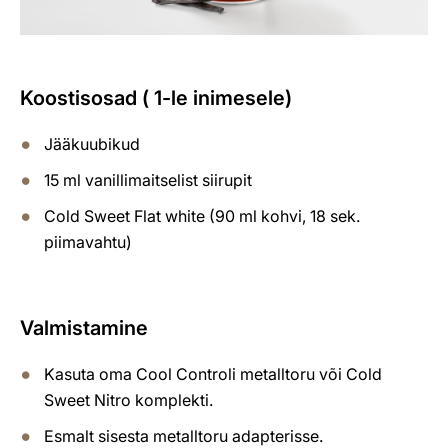
Koostisosad ( 1-le inimesele)
Jääkuubikud
15 ml vanillimaitselist siirupit
Cold Sweet Flat white (90 ml kohvi, 18 sek.
piimavahtu)
Valmistamine
Kasuta oma Cool Controli metalltoru või Cold
Sweet Nitro komplekti.
Esmalt sisesta metalltoru adapterisse.