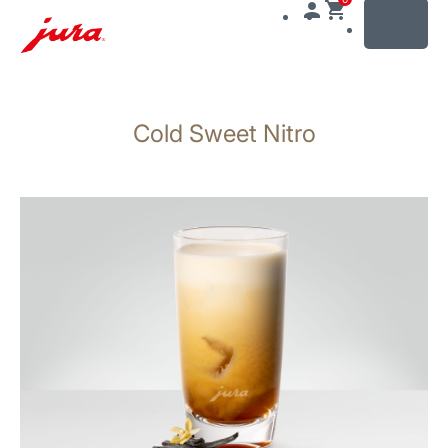
MENU
Näita
sisu
Cold Sweet Nitro
Otse
otsingusse