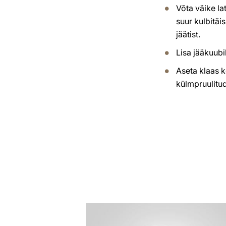
Võta väike la
suur kulbitä
jäätist.
Lisa jääkuubi
Aseta klaas ko
külmpruulitu
retsept