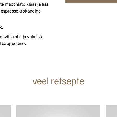
tte macchiato klaas ja lisa
is espressokrokandiga
k.
hvitila alla ja valmista
d cappuccino.
veel retsepte
retsept
retsep