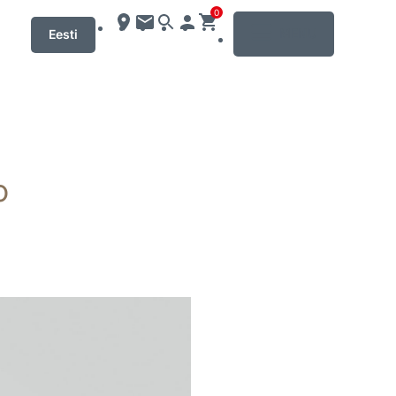
0
MENU
Eesti
o