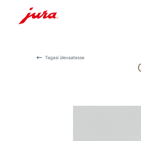
Näita
sisu
Otse
otsingusse
Tagasi ülevaatesse