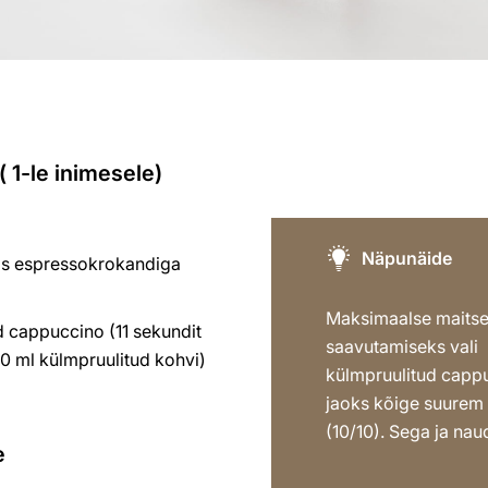
 1-le inimesele)
Näpunäide
äis espressokrokandiga
Maksimaalse maits
d cappuccino (11 sekundit
saavutamiseks vali
0 ml külmpruulitud kohvi)
külmpruulitud capp
jaoks kõige suurem
(10/10). Sega ja naud
e