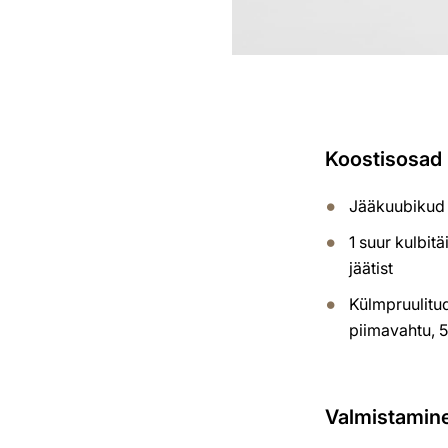
Koostisosad (
Jääkuubikud
1 suur kulbit
jäätist
Külmpruulitu
piimavahtu, 5
Valmistamin