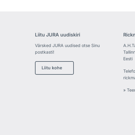
Liitu JURA uudiskiri
Rick
Värsked JURA uudised otse Sinu
A.H.T
postkasti!
Tallin
Eesti
Liitu kohe
Telef
rickm
» Tee