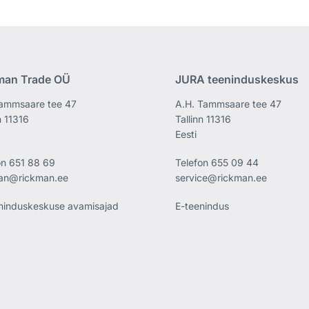
man Trade OÜ
JURA teeninduskeskus
ammsaare tee 47
A.H. Tammsaare tee 47
n 11316
Tallinn 11316
Eesti
on
651 88 69
Telefon
655 09 44
an@rickman.ee
service@rickman.ee
ninduskeskuse avamisajad
E-teenindus