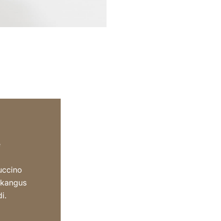
e
uccino
 kangus
i.