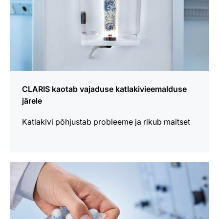
CLARIS kaotab vajaduse katlakivieemalduse
järele
Katlakivi põhjustab probleeme ja rikub maitset
loe
lähemalt