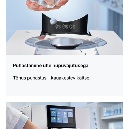
Puhastamine ühe nupuvajutusega
Tõhus puhastus – kauakestev kaitse.
loe
lähemalt