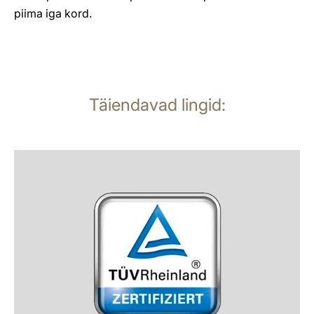
piima iga kord.
Täiendavad lingid:
loe
lähemalt