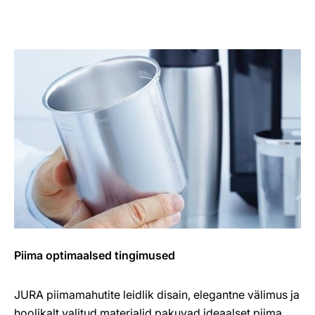
Piima optimaalsed tingimused
JURA piimamahutite leidlik disain, elegantne välimus ja
hoolikalt valitud materjalid pakuvad ideaalset piima