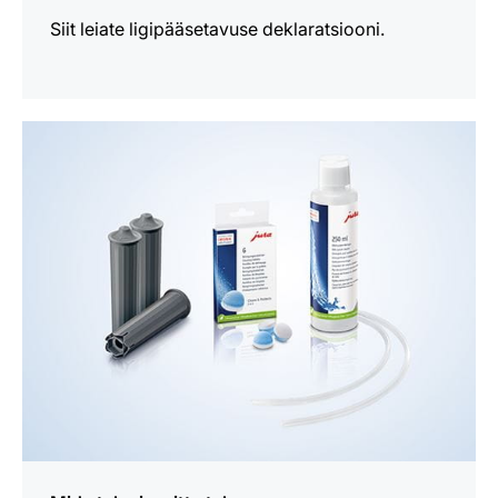
Siit leiate ligipääsetavuse deklaratsiooni.
loe
lähemalt