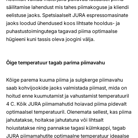
säilitamise lahendust mis tahes piimakoguse ja kliendi
eelistuse jaoks. Spetsiaalselt JURA espressomasinate
jaoks loodud ühendused koos lihtsate hooldus- ja
puhastustoimingutega tagavad piima optimaalse
hügieeni kuni tassis oleva joogini välja.
Õige temperatuur tagab parima piimavahu
Kõige parema kuuma piima ja sulgkerge piimavahu
saab kohvijookide jaoks valmistada piimast, mida on
hoitud enne kuumutamist ja vahustamist temperatuuril
4 C. Kõik JURA piimamahutid hoiavad piima pidevalt
optimaalsel temperatuuril. Olenemata sellest, kas piima
jahutatakse, hoitakse jahutatuna või lihtsalt
hoiustatakse ning pannakse tagasi külmkappi, tagab
JURA piimamahutite optimaalne temperatuur ideaalse