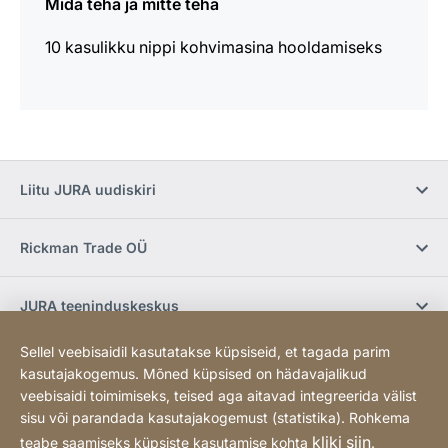
Mida teha ja mitte teha
10 kasulikku nippi kohvimasina hooldamiseks
Liitu JURA uudiskiri
Rickman Trade OÜ
JURA teeninduskeskus
Sellel veebisaidil kasutatakse küpsiseid, et tagada parim
E-pood / Tingimused
kasutajakogemus. Mõned küpsised on hädavajalikud
veebisaidi toimimiseks, teised aga aitavad integreerida välist
sisu või parandada kasutajakogemust (statistika). Rohkema
Sotsiaalmeedia
kliki siin
teabe saamiseks küpsiste kasutamise kohta
.