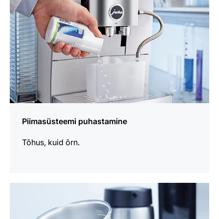
Piimasüsteemi puhastamine
Tõhus, kuid õrn.
loe
lähemalt