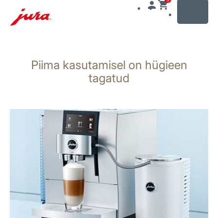
MENU
Näita
sisu
Piima kasutamisel on hügieen
Otse
otsingusse
tagatud