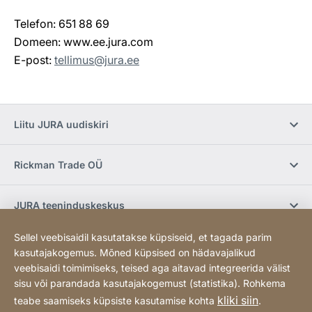
Telefon: 651 88 69
Domeen: www.ee.jura.com
E-post:
tellimus@jura.ee
Liitu JURA uudiskiri
Rickman Trade OÜ
JURA teeninduskeskus
Sellel veebisaidil kasutatakse küpsiseid, et tagada parim
E-pood / Tingimused
kasutajakogemus. Mõned küpsised on hädavajalikud
veebisaidi toimimiseks, teised aga aitavad integreerida välist
sisu või parandada kasutajakogemust (statistika). Rohkema
Sotsiaalmeedia
kliki siin
teabe saamiseks küpsiste kasutamise kohta
.