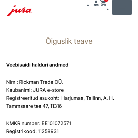
MENU
Näita
sisu
Õiguslik teave
Otse
otsingusse
Veebisaidi halduri andmed
Nimi: Rickman Trade OÜ.
Kaubanimi: JURA e-store
Registreeritud asukoht: Harjumaa, Tallinn, A. H.
Tammsaare tee 47, 11316
KMKR number: EE101072571
Registrikood: 11258931