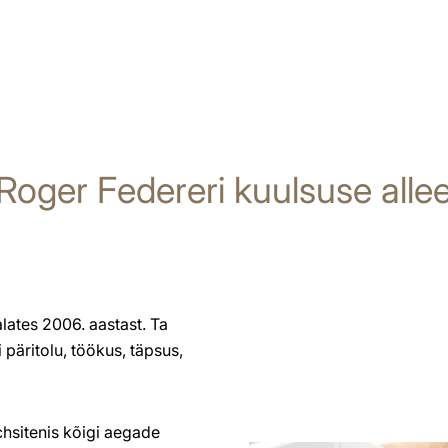
Roger Federeri kuulsuse alle
ates 2006. aastast. Ta
päritolu, töökus, täpsus,
.
sitenis kõigi aegade