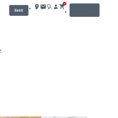
0
MENU
Eesti
e