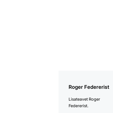
loe
lähemalt
Roger Federerist
Lisateavet Roger
Federerist.