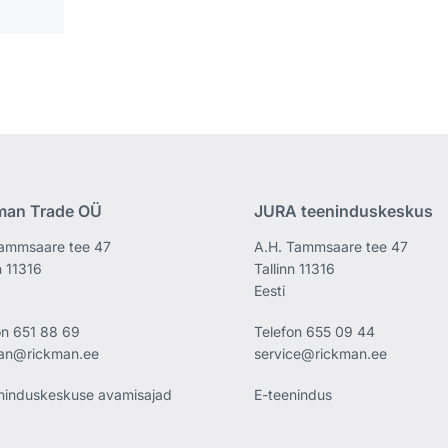
man Trade OÜ
JURA teeninduskeskus
ammsaare tee 47
A.H. Tammsaare tee 47
n 11316
Tallinn 11316
Eesti
on
651 88 69
Telefon
655 09 44
an@rickman.ee
service@rickman.ee
ninduskeskuse avamisajad
E-teenindus