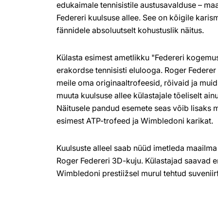
edukaimale tennisistile austusavalduse – m
Federeri kuulsuse allee. See on kõigile karis
fännidele absoluutselt kohustuslik näitus.
Külasta esimest ametlikku "Federeri kogemust
erakordse tennisisti elulooga. Roger Federer
meile oma originaaltrofeesid, rõivaid ja mui
muuta kuulsuse allee külastajale tõeliselt a
Näitusele pandud esemete seas võib lisaks 
esimest ATP-trofeed ja Wimbledoni karikat.
Kuulsuste alleel saab nüüd imetleda maailma
Roger Federeri 3D-kuju. Külastajad saavad 
Wimbledoni prestiižsel murul tehtud suveniir