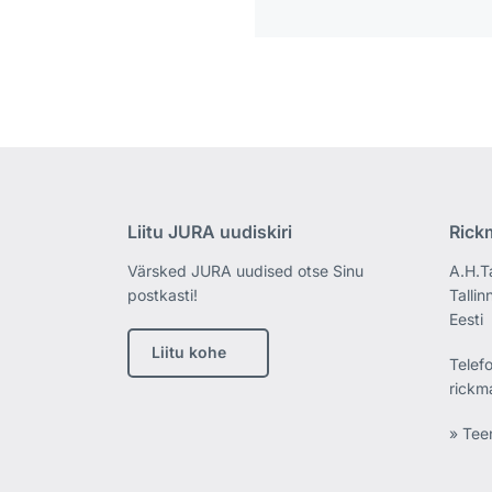
Liitu JURA uudiskiri
Rick
Värsked JURA uudised otse Sinu
A.H.T
postkasti!
Tallin
Eesti
Liitu kohe
Telef
rickm
» Tee