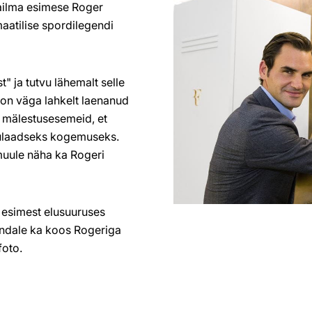
aailma esimese Roger
maatilise spordilegendi
" ja tutvu lähemalt selle
 on väga lahkelt laenanud
d mälestusesemeid, et
inulaadseks kogemuseks.
muule näha ka Rogeri
 esimest elusuuruses
endale ka koos Rogeriga
foto.