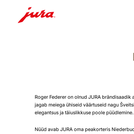
Näita
sisu
Otse
otsingusse
Roger Federer on olnud JURA brändisaadik al
jagab meiega ühiseid väärtuseid nagu Šveitsi 
elegantsus ja täiuslikkuse poole püüdlemine
Nüüd avab JURA oma peakorteris Niederbuch